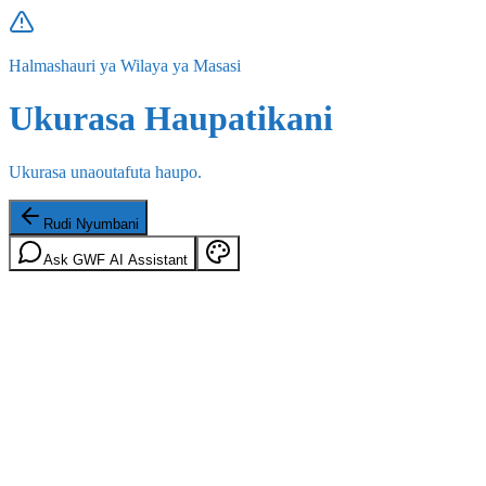
Halmashauri ya Wilaya ya Masasi
Ukurasa Haupatikani
Ukurasa unaoutafuta haupo.
Rudi Nyumbani
Ask GWF AI Assistant