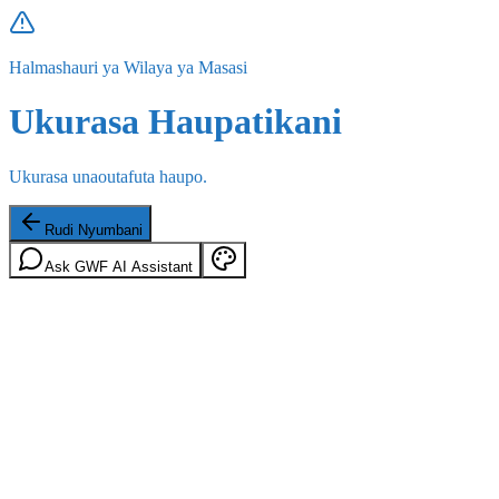
Halmashauri ya Wilaya ya Masasi
Ukurasa Haupatikani
Ukurasa unaoutafuta haupo.
Rudi Nyumbani
Ask GWF AI Assistant