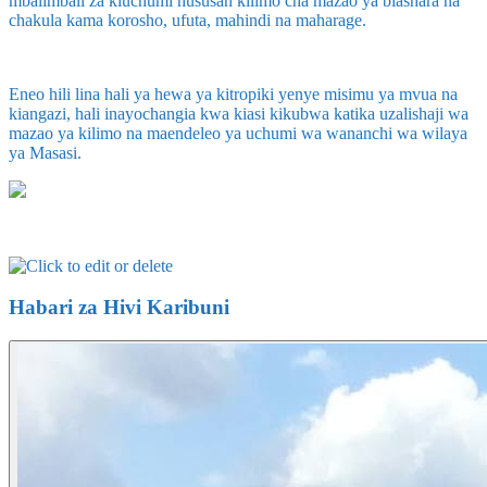
mbalimbali za kiuchumi hususan kilimo cha mazao ya biashara na
chakula kama korosho, ufuta, mahindi na maharage.
Eneo hili lina hali ya hewa ya kitropiki yenye misimu ya mvua na
kiangazi, hali inayochangia kwa kiasi kikubwa katika uzalishaji wa
mazao ya kilimo na maendeleo ya uchumi wa wananchi wa wilaya
ya Masasi.
Habari za Hivi Karibuni