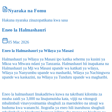
Nyaraka na Fomu
Hakuna nyaraka zinazopatikana kwa sasa
Eneo la Halmashauri
05 Mac 2026
Eneo la Halmashauri ya Wilaya ya Masasi
Halmashauri ya Wilaya ya Masasi ipo katika sehemu ya kusini ya
Mkoa wa Mtwara ndani ya Tanzania. Halmashauri hii inapakana na
Halmashauri ya Mji wa Masasi upande wa katikati ya wilaya,
Wilaya ya Nanyumbu upande wa mashariki, Wilaya ya Nachingwea
upande wa kaskazini, na Wilaya ya Tunduru upande wa magharibi.
Eneo la halmashauri linakadiriwa kuwa na takribani kilomita za
mraba zaidi ya 3,000 na linajumuisha kata, vijiji na vitongoji
mbalimbali vinavyosimamia shughuli za maendeleo na utoaji wa
huduma kwa wananchi. Jiografia ya eneo hili inaruhusu shughuli