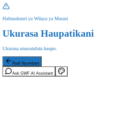
Halmashauri ya Wilaya ya Masasi
Ukurasa Haupatikani
Ukurasa unaoutafuta haupo.
Rudi Nyumbani
Ask GWF AI Assistant